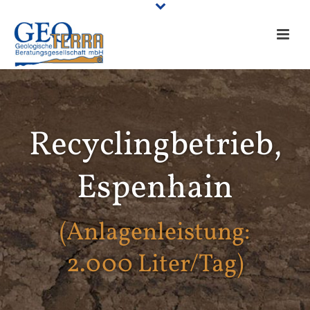
Recycling­betrieb,
Espenhain
(Anlagenleistung:
2.000 Liter/Tag)